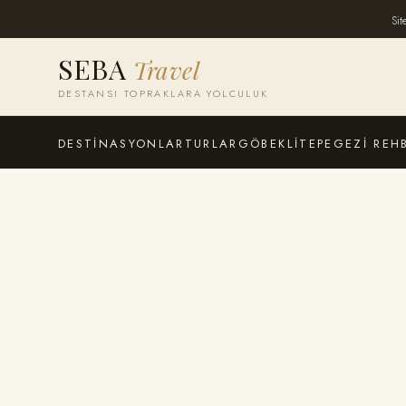
Sit
SEBA
Travel
DESTANSI TOPRAKLARA YOLCULUK
DESTINASYONLAR
TURLAR
GÖBEKLITEPE
GEZI REH