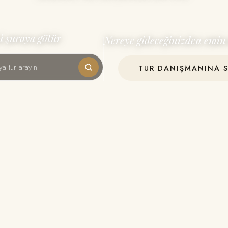
i şuraya götür
Nereye gideceğinizden emin 
TUR DANIŞMANINA 