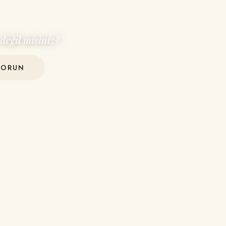
değil misiniz?
SORUN