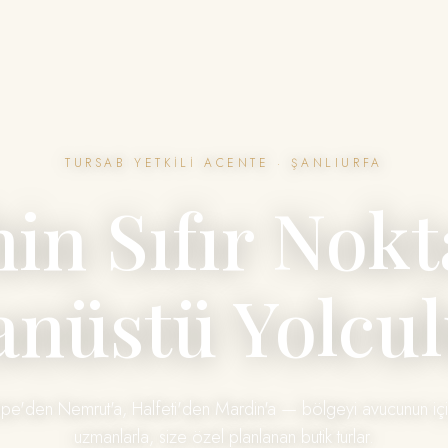
TURSAB YETKILI ACENTE · ŞANLIURFA
hin Sıfır Nokt
anüstü Yolcul
pe'den Nemrut'a, Halfeti'den Mardin'a — bölgeyi avucunun içi 
uzmanlarla, size özel planlanan butik turlar.