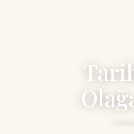
Tari
Olağ
Göbeklite