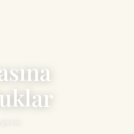
asına
uklar
gibi bilen