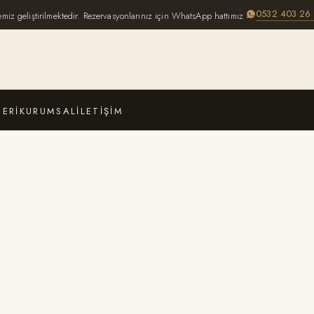
0532 403 26
emiz geliştirilmektedir. Rezervasyonlarınız için WhatsApp hattımız
BERI
KURUMSAL
İLETIŞIM